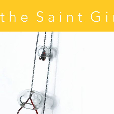
t h e S a i n t G i 