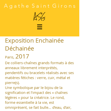
A g a t h e S a i n t G i r o n s
Exposition Enchainée
Déchainée
2017
Paris,
De colliers-chaînes grands formats à des
anneaux librement interprétés,
pendentifs ou bracelets réalisés avec ses
matières fétiches : verre, cuir, métal et
pierre(s).
Une symbolique par le bijou de la
signification et l’impact des « chaînes
légères » pour la créatrice. Le rond,
forme essentielle à la vie, est
omniprésent, se fait bulle… d’eau, d’air,