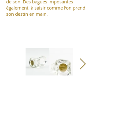
de son. Des bagues imposantes
également, à saisir comme l’on prend
son destin en main.
Bague / PRÉCIEUSE
Bague / PRÉCIEUSE
FUSION / Exposition
FUSION / Exposition
"Enchainée
"Enchainée
<
Déchainée"
Déchainée"