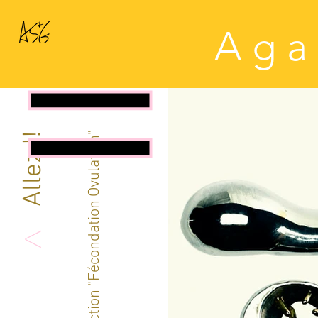
A g a 
Allez !!
Collection "Fécondation Ovulation"
<