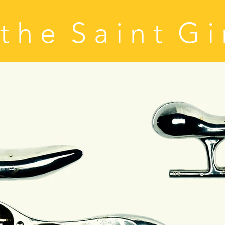
t h e S a i n t G i 