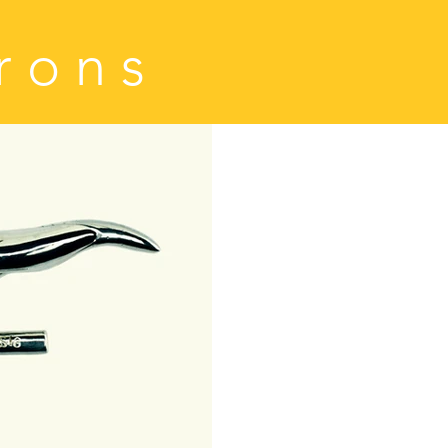
r o n s